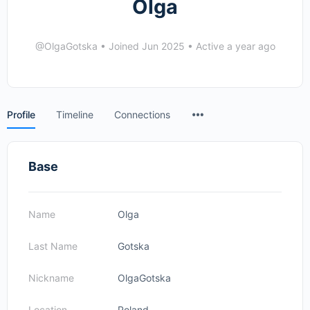
Olga
@OlgaGotska
•
Joined Jun 2025
•
Active a year ago
Menu
Profile
Timeline
Connections
Items
Base
Name
Olga
Last Name
Gotska
Nickname
OlgaGotska
Location
Poland