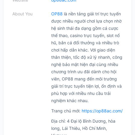
About You
OP88
là nền tảng giải trí trực tuyến
được nhiều người chơi lựa chọn nhờ
hệ sinh thái đa dạng gồm cá cược
thể thao, casino trực tuyến, slot nổ
hũ, bắn cá đổi thưởng và nhiều trò
chơi hấp dẫn khác. Với giao diện
thân thiện, tốc độ xử lý nhanh, công
nghệ bảo mật hiện đại cùng nhiều
chương trình ưu đãi dành cho hội
viên, OP88 mang đến môi trường
giải trí trực tuyến tiện lợi, ổn định và
phù hợp với nhiều nhu cầu trải
nghiệm khác nhau.
Trang chủ mới:
https://op88ac.com/
Địa chỉ: 4 Đại lộ Bình Dương, hòa
long, Lái Thiêu, Hồ Chí Minh,