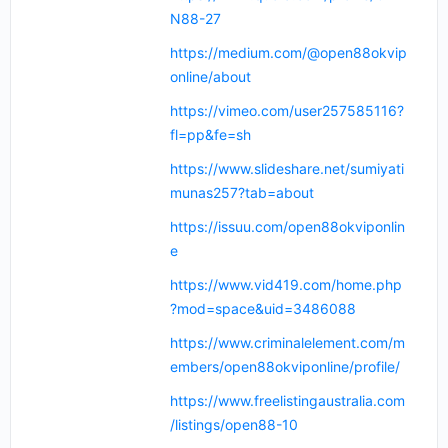
N88-27
https://medium.com/@open88okvip
online/about
https://vimeo.com/user257585116?
fl=pp&fe=sh
https://www.slideshare.net/sumiyati
munas257?tab=about
https://issuu.com/open88okviponlin
e
https://www.vid419.com/home.php
?mod=space&uid=3486088
https://www.criminalelement.com/m
embers/open88okviponline/profile/
https://www.freelistingaustralia.com
/listings/open88-10