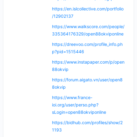
https://en.islcollective.com/portfolio
/12902137
https://www.walkscore.com/people/
335364176329/open88okviponline
https://dreevoo.com/profile_info.ph
p?pid=1515446
https://www.instapaper.com/p/open
88okvip
https://forum.aigato.vn/user/open8
8okvip
https://www.france-
ioi.org/user/perso.php?
sLogin=open88okviponline
https://bidhub.com/profiles/show/2
1193