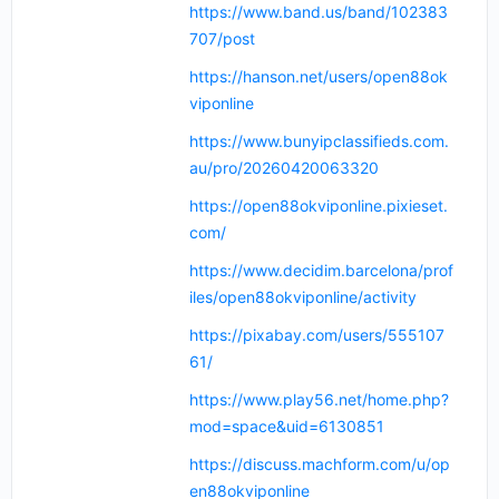
https://www.band.us/band/102383
707/post
https://hanson.net/users/open88ok
viponline
https://www.bunyipclassifieds.com.
au/pro/20260420063320
https://open88okviponline.pixieset.
com/
https://www.decidim.barcelona/prof
iles/open88okviponline/activity
https://pixabay.com/users/555107
61/
https://www.play56.net/home.php?
mod=space&uid=6130851
https://discuss.machform.com/u/op
en88okviponline