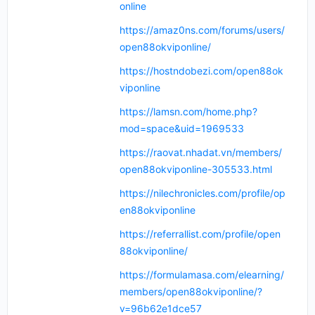
online
https://amaz0ns.com/forums/users/
open88okviponline/
https://hostndobezi.com/open88ok
viponline
https://lamsn.com/home.php?
mod=space&uid=1969533
https://raovat.nhadat.vn/members/
open88okviponline-305533.html
https://nilechronicles.com/profile/op
en88okviponline
https://referrallist.com/profile/open
88okviponline/
https://formulamasa.com/elearning/
members/open88okviponline/?
v=96b62e1dce57