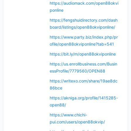
https://audiomack.com/open88okvi
ponline
https://fengshuidirectory.com/dash
board/listings/open88okviponline/
https://www.party.biz/index.php/pr
ofile/open88okviponline?tab=541
https://bit.ly/m/open88okviponline
https://us.enrollbusiness.com/Busin
essProfile/7779560/OPEN88
https://writexo.com/share/19ae8dc
86bce
https://akniga.org/profile/1415285-
open88/
https://www.chichi-
pui.com/users/open88okvip/