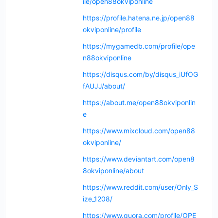
ile/open88okviponline
https://profile.hatena.ne.jp/open88
okviponline/profile
https://mygamedb.com/profile/ope
n88okviponline
https://disqus.com/by/disqus_iUfOG
fAUJJ/about/
https://about.me/open88okviponlin
e
https://www.mixcloud.com/open88
okviponline/
https://www.deviantart.com/open8
8okviponline/about
https://www.reddit.com/user/Only_S
ize_1208/
https://www.quora.com/profile/OPE