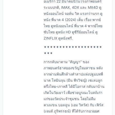
อเมริกา 22 มีนาคมนี้ในโรงภาพยนตร์
ระบบปกติ, IMAX, 4DX และ MX4D ดู
หนังออนไลน์ จอห์น วิค แรงกว่านรก ดู
หนัง พี่นาค 4 (2024) เต็ม เรื่อง พากย์
ไทย ดูหนังออนไลน์ พี่นาค 4 พากย์ไทย
ซับไทย ดูหนัง HD ดูซีรีย์ออนไลน์ ดู
ZINFLIX ดูหนังฟรี.
✦✦✦✦✦✦✦✦✦✦✦✦✦✦✦✦✦✦✦
✦✦✦
การกลับมาตาม “สัญญา” ของ
ภาพยนตร์ฮาสยองขวัญใจมหาชน หลัง
จากผ่านพ้นศึกล้างคำสาปแห่งปฐมบทพี่
นาค โทมินจุน (มีน พีรวิชญ์) เซเลบลูก
ครึ่งไทย-เกาหลี ได้มีโอกาส กลับมาบ้าน
เกิดในวัยเยาว์ เพื่อช่วยบูรณะโบสถ์เก่า
แก่ของวัดประจำชุมชน โดยไม่ลืม
ควงแขน บอลลูน (เอม วิทวัส) กับ เฟิร์ส
(เจมส์ ภูริพรรธน์) ที่ได้รับการอวยยศ