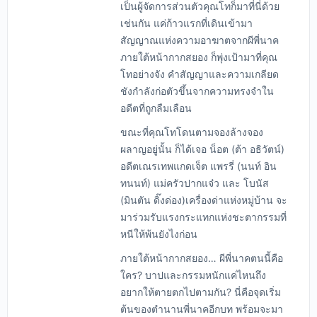
เป็นผู้จัดการส่วนตัวคุณโทก็มาที่นี่ด้วย
เช่นกัน แค่ก้าวแรกที่เดินเข้ามา
สัญญาณแห่งความอาฆาตจากผีพี่นาค
ภายใต้หน้ากากสยอง ก็พุ่งเป้ามาที่คุณ
โทอย่างจัง คำสัญญาและความเกลียด
ชังกำลังก่อตัวขึ้นจากความทรงจำใน
อดีตที่ถูกลืมเลือน
ขณะที่คุณโทโดนตามจองล้างจอง
ผลาญอยู่นั้น ก็ได้เจอ น็อต (ต้า อธิวัตน์)
อดีตเณรเทพแกดเจ็ต แพรรี่ (นนท์ อิน
ทนนท์) แม่ครัวปากแจ๋ว และ โบนัส
(มินตัน ดิ๊งด่อง)เครื่องด่าแห่งหมู่บ้าน จะ
มาร่วมรับแรงกระแทกแห่งชะตากรรมที่
หนีให้พ้นยังไงก่อน
ภายใต้หน้ากากสยอง… ผีพี่นาคตนนี้คือ
ใคร? บาปและกรรมหนักแค่ไหนถึง
อยากให้ตายตกไปตามกัน? นี่คือจุดเริ่ม
ต้นของตำนานพี่นาคอีกบท พร้อมจะมา