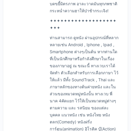
บดขยี้มิตรภาพ อาละวาดมันทุกภพชาติ
กระหน่ำความฮาให้ป่าช้ากระเจิง!
✦✦✦✦✦✦✦✦✦✦✦✦✦✦✦✦✦✦✦
✦✦✦
ท่านสามารถ ดูหนัง ผ่านอุปกรณ์ที่หลาก
หลายเช่น Android , Iphone , Ipad ,
Smartphone ต่างๆเป็นต้น หากท่านใด
ที่เป็นนักศึกษาหรือกำลังศึกษาในเรื่อง
ของภาษาอยู่ ณ ขณะนี้ ทางเวบเราได้
จัดทำ ตัวเลือกสำหรับการเลือกภาษา ไว้
ให้แล้ว มีทั้ง SoundTrack , Thai และ
ภาษาหลักของทางต้นค่ายหนัง และใน
ส่วนของหมวดหมู่หนังนั้น ทางเวบ พี่
นาค 4คัดแยก ไว้ให้เป็นหมวดหมู่ต่างๆ
ตามความ และ รสนิยม ของแต่ละ
บุคคล แนวหนัง เช่น หนังไทย หนัง
ตลก(Comedy) หนังฝรั่ง
การ์ตูน(animation) อิโรติค บู๊(Action)