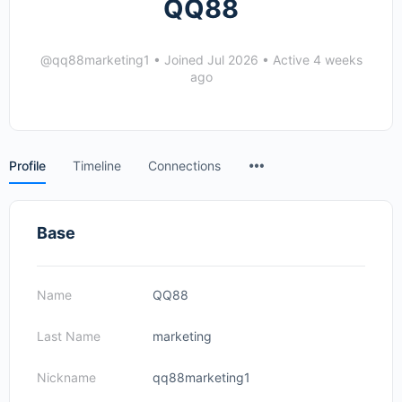
QQ88
@qq88marketing1
•
Joined Jul 2026
•
Active 4 weeks
ago
Menu
Profile
Timeline
Connections
Items
Base
Name
QQ88
Last Name
marketing
Nickname
qq88marketing1