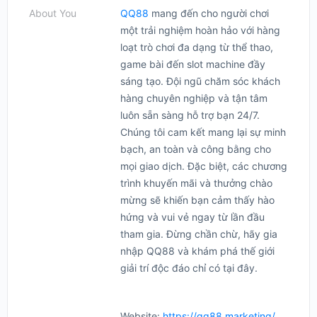
About You
QQ88
mang đến cho người chơi
một trải nghiệm hoàn hảo với hàng
loạt trò chơi đa dạng từ thể thao,
game bài đến slot machine đầy
sáng tạo. Đội ngũ chăm sóc khách
hàng chuyên nghiệp và tận tâm
luôn sẵn sàng hỗ trợ bạn 24/7.
Chúng tôi cam kết mang lại sự minh
bạch, an toàn và công bằng cho
mọi giao dịch. Đặc biệt, các chương
trình khuyến mãi và thưởng chào
mừng sẽ khiến bạn cảm thấy hào
hứng và vui vẻ ngay từ lần đầu
tham gia. Đừng chần chừ, hãy gia
nhập QQ88 và khám phá thế giới
giải trí độc đáo chỉ có tại đây.
Website:
https://qq88.marketing/