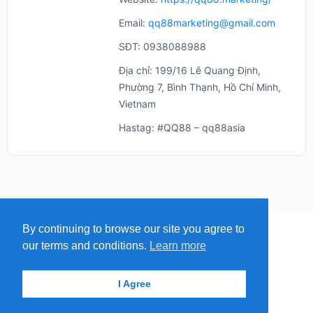
Email:
qq88marketing@gmail.com
SĐT: 0938088988
Địa chỉ: 199/16 Lê Quang Định,
Phường 7, Bình Thạnh, Hồ Chí Minh,
Vietnam
Hastag: #QQ88 – qq88asia
By continuing to browse our site you agree to
MENU
MAP
SUBMIT A SPRING
our terms and conditions.
Learn more
ITEMS
© 2026 - Find A Spring
I Agree