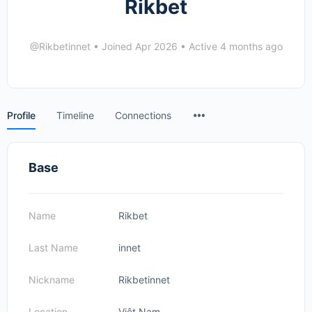
Rikbet
@Rikbetinnet
•
Joined Apr 2026
•
Active 4 months ago
Menu
Profile
Timeline
Connections
Items
Base
Name
Rikbet
Last Name
innet
Nickname
Rikbetinnet
Location
Việt Nam