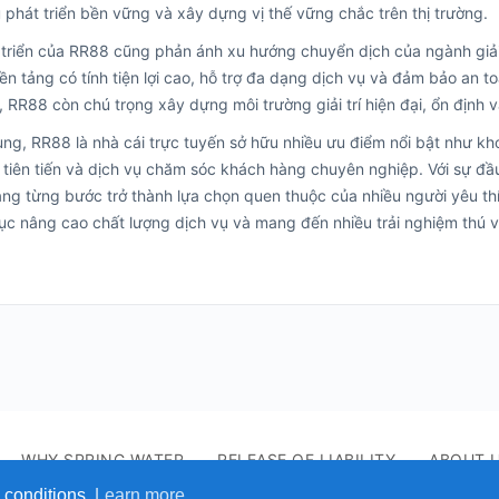
 phát triển bền vững và xây dựng vị thế vững chắc trên thị trường.
triển của RR88 cũng phản ánh xu hướng chuyển dịch của ngành giải t
n tảng có tính tiện lợi cao, hỗ trợ đa dạng dịch vụ và đảm bảo an t
 RR88 còn chú trọng xây dựng môi trường giải trí hiện đại, ổn định v
ng, RR88 là nhà cái trực tuyến sở hữu nhiều ưu điểm nổi bật như kho
tiên tiến và dịch vụ chăm sóc khách hàng chuyên nghiệp. Với sự đầu 
g từng bước trở thành lựa chọn quen thuộc của nhiều người yêu thích 
tục nâng cao chất lượng dịch vụ và mang đến nhiều trải nghiệm thú 
WHY SPRING WATER
RELEASE OF LIABILITY
ABOUT 
 conditions.
Learn more