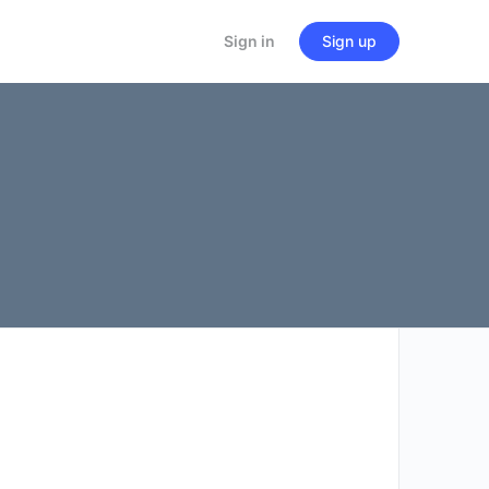
Sign in
Sign up