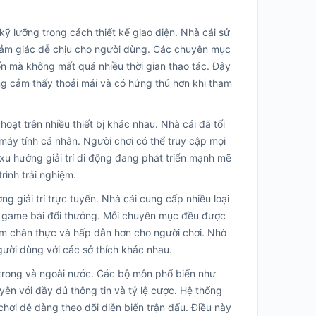
ỹ lưỡng trong cách thiết kế giao diện. Nhà cái sử
cảm giác dễ chịu cho người dùng. Các chuyên mục
n mà không mất quá nhiều thời gian thao tác. Đây
ùng cảm thấy thoải mái và có hứng thú hơn khi tham
oạt trên nhiều thiết bị khác nhau. Nhà cái đã tối
máy tính cá nhân. Người chơi có thể truy cập mọi
i xu hướng giải trí di động đang phát triển mạnh mẽ
rình trải nghiệm.
ng giải trí trực tuyến. Nhà cái cung cấp nhiều loại
 và game bài đổi thưởng. Mỗi chuyên mục đều được
iệm chân thực và hấp dẫn hơn cho người chơi. Nhờ
gười dùng với các sở thích khác nhau.
 trong và ngoài nước. Các bộ môn phổ biến như
ên với đầy đủ thông tin và tỷ lệ cược. Hệ thống
chơi dễ dàng theo dõi diễn biến trận đấu. Điều này