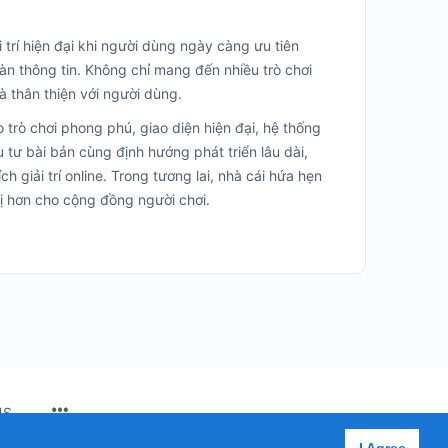
rí hiện đại khi người dùng ngày càng ưu tiên
oàn thông tin. Không chỉ mang đến nhiều trò chơi
à thân thiện với người dùng.
 trò chơi phong phú, giao diện hiện đại, hệ thống
tư bài bản cùng định hướng phát triển lâu dài,
giải trí online. Trong tương lai, nhà cái hứa hẹn
vị hơn cho cộng đồng người chơi.
MENU
US
ITEMS