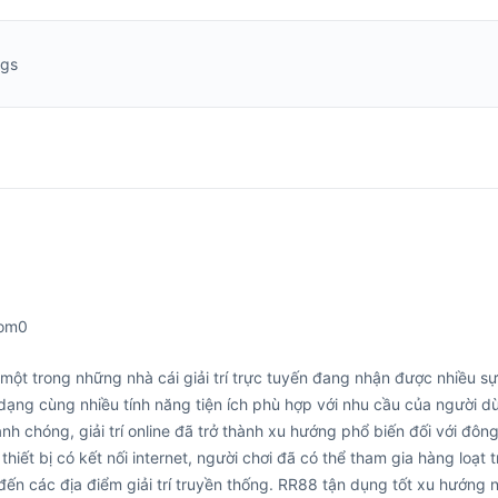
ngs
com0
 một trong những nhà cái giải trí trực tuyến đang nhận được nhiều sự
dạng cùng nhiều tính năng tiện ích phù hợp với nhu cầu của người d
anh chóng, giải trí online đã trở thành xu hướng phổ biến đối với đô
thiết bị có kết nối internet, người chơi đã có thể tham gia hàng loạt
ến các địa điểm giải trí truyền thống. RR88 tận dụng tốt xu hướng n