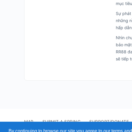
mục tiêu
Sự phát 
những nề
hấp dẫn,
Nhìn chu
bảo mật 
RR88 đan
sẽ tiếp 
MAP
SUBMIT A SPRING
SUPPORT/DONATE
© 2026 - Find A Spring
By continuing to browse our site you agree to our terms and