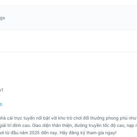
ngs
p1
pp
nhà cái trực tuyến nổi bật với kho trò chơi đổi thưởng phong phú như
iải trí đỉnh cao. Giao diện thân thiện, đường truyền tốc độ cao, nạ
hơi từ đầu năm 2025 đến nay. Hãy đăng ký tham gia ngay!