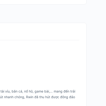
 tài xỉu, bắn cá, nổ hũ, game bài,… mang đến trải
p rút nhanh chóng, Rwin đã thu hút được đông đảo