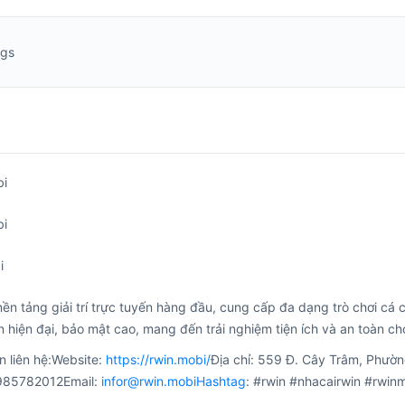
ngs
bi
bi
i
nền tảng giải trí trực tuyến hàng đầu, cung cấp đa dạng trò chơi cá c
n hiện đại, bảo mật cao, mang đến trải nghiệm tiện ích và an toàn ch
n liên hệ:Website:
https://rwin.mobi/
Địa chỉ: 559 Đ. Cây Trâm, Phườ
0985782012Email:
infor@rwin.mobiHashtag
: #rwin #nhacairwin #rwin