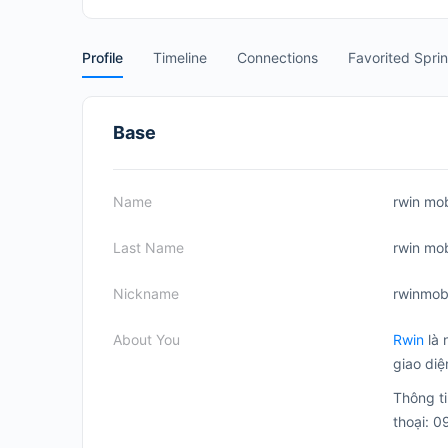
Profile
Timeline
Connections
Favorited Spri
Base
Name
rwin mo
Last Name
rwin mo
Nickname
rwinmob
About You
Rwin
là 
giao diệ
Thông ti
thoại: 