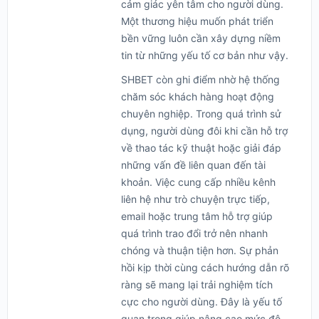
cảm giác yên tâm cho người dùng.
Một thương hiệu muốn phát triển
bền vững luôn cần xây dựng niềm
tin từ những yếu tố cơ bản như vậy.
SHBET còn ghi điểm nhờ hệ thống
chăm sóc khách hàng hoạt động
chuyên nghiệp. Trong quá trình sử
dụng, người dùng đôi khi cần hỗ trợ
về thao tác kỹ thuật hoặc giải đáp
những vấn đề liên quan đến tài
khoản. Việc cung cấp nhiều kênh
liên hệ như trò chuyện trực tiếp,
email hoặc trung tâm hỗ trợ giúp
quá trình trao đổi trở nên nhanh
chóng và thuận tiện hơn. Sự phản
hồi kịp thời cùng cách hướng dẫn rõ
ràng sẽ mang lại trải nghiệm tích
cực cho người dùng. Đây là yếu tố
quan trọng giúp nâng cao mức độ