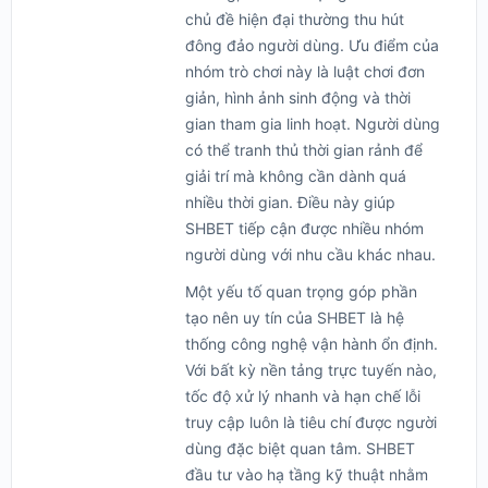
chủ đề hiện đại thường thu hút
đông đảo người dùng. Ưu điểm của
nhóm trò chơi này là luật chơi đơn
giản, hình ảnh sinh động và thời
gian tham gia linh hoạt. Người dùng
có thể tranh thủ thời gian rảnh để
giải trí mà không cần dành quá
nhiều thời gian. Điều này giúp
SHBET tiếp cận được nhiều nhóm
người dùng với nhu cầu khác nhau.
Một yếu tố quan trọng góp phần
tạo nên uy tín của SHBET là hệ
thống công nghệ vận hành ổn định.
Với bất kỳ nền tảng trực tuyến nào,
tốc độ xử lý nhanh và hạn chế lỗi
truy cập luôn là tiêu chí được người
dùng đặc biệt quan tâm. SHBET
đầu tư vào hạ tầng kỹ thuật nhằm