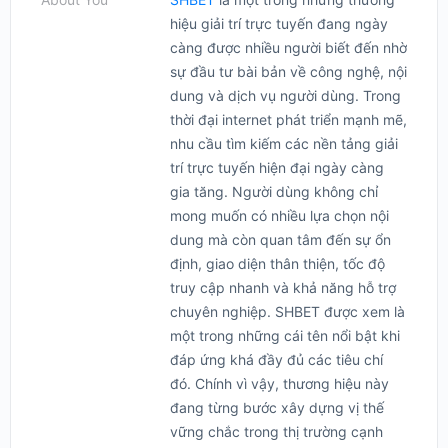
hiệu giải trí trực tuyến đang ngày
càng được nhiều người biết đến nhờ
sự đầu tư bài bản về công nghệ, nội
dung và dịch vụ người dùng. Trong
thời đại internet phát triển mạnh mẽ,
nhu cầu tìm kiếm các nền tảng giải
trí trực tuyến hiện đại ngày càng
gia tăng. Người dùng không chỉ
mong muốn có nhiều lựa chọn nội
dung mà còn quan tâm đến sự ổn
định, giao diện thân thiện, tốc độ
truy cập nhanh và khả năng hỗ trợ
chuyên nghiệp. SHBET được xem là
một trong những cái tên nổi bật khi
đáp ứng khá đầy đủ các tiêu chí
đó. Chính vì vậy, thương hiệu này
đang từng bước xây dựng vị thế
vững chắc trong thị trường cạnh