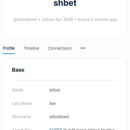
shbet
@shbetlaw0
•
Joined Apr 2026
•
Active 3 months ago
Menu
Profile
Timeline
Connections
Items
Base
Name
shbet
Last Name
law
Nickname
shbetlaw0
About You
SHBET
là một trong những thương