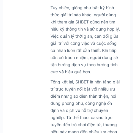
Tuy nhiên, giống như bất kỳ hình
thức giải trí nào khác, người dùng
khi tham gia SHBET cũng nên tìm
hiểu kỹ thông tin và sử dụng hợp lý.
Việc quản lý thời gian, cân đối giữa
giải trí với công việc và cuộc sống
cá nhân luôn rất cần thiết. Khi tiếp
cận có trách nhiệm, người dùng sẽ
tận hưởng dịch vụ theo hướng tích
cực và hiệu quả hơn.
Tổng kết lại, SHBET là nền tảng giải
trí trực tuyến nổi bật với nhiều ưu
điểm như giao diện thân thiện, nội
dung phong phú, công nghệ ổn
định và dịch vụ hỗ trợ chuyên
nghiệp. Từ thể thao, casino trực
tuyến đến trò chơi điện tử, thương
hiệu này mang đến nhiều lựa chọn