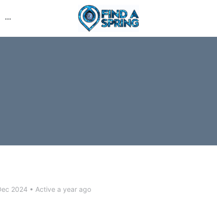
More
options
Dec 2024
•
Active a year ago