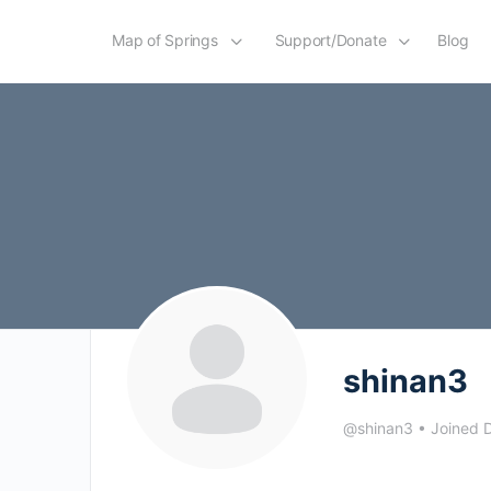
Map of Springs
Support/Donate
Blog
shinan3
@shinan3
•
Joined 