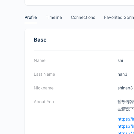
Profile
Timeline
Connections
Favorited Spri
Base
Name
shi
Last Name
nan3
Nickname
shinan3
About You
醫學專
些情況
https://
https://
https://