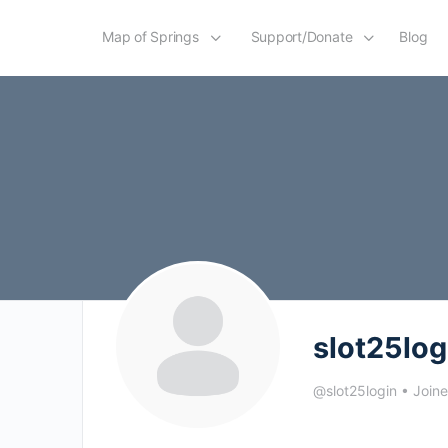
Map of Springs
Support/Donate
Blog
slot25log
@slot25login
•
Join