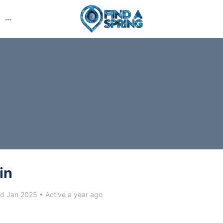
More
options
in
ed Jan 2025
•
Active a year ago