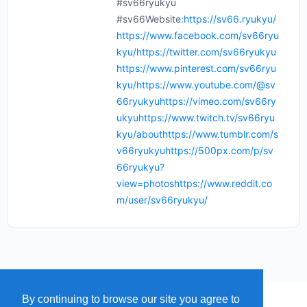
#sv66ryukyu
#sv66
Website:
https://sv66.ryukyu/
https://www.facebook.com/sv66ryu
kyu/
https://twitter.com/sv66ryukyu
https://www.pinterest.com/sv66ryu
kyu/
https://www.youtube.com/@sv
66ryukyu
https://vimeo.com/sv66ry
ukyu
https://www.twitch.tv/sv66ryu
kyu/about
https://www.tumblr.com/s
v66ryukyu
https://500px.com/p/sv
66ryukyu?
view=photos
https://www.reddit.co
m/user/sv66ryukyu/
By continuing to browse our site you agree to