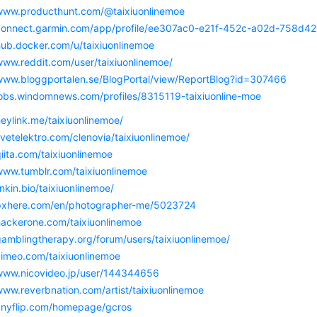
/www.producthunt.com/@taixiuonlinemoe
/connect.garmin.com/app/profile/ee307ac0-e21f-452c-a02d-758d4
hub.docker.com/u/taixiuonlinemoe
www.reddit.com/user/taixiuonlinemoe/
/www.bloggportalen.se/BlogPortal/view/ReportBlog?id=307466
/jobs.windomnews.com/profiles/8315119-taixiuonline-moe
heylink.me/taixiuonlinemoe/
svetelektro.com/clenovia/taixiuonlinemoe/
qiita.com/taixiuonlinemoe
/www.tumblr.com/taixiuonlinemoe
linkin.bio/taixiuonlinemoe/
/pxhere.com/en/photographer-me/5023724
/hackerone.com/taixiuonlinemoe
gamblingtherapy.org/forum/users/taixiuonlinemoe/
vimeo.com/taixiuonlinemoe
/www.nicovideo.jp/user/144344656
www.reverbnation.com/artist/taixiuonlinemoe
/anyflip.com/homepage/gcros