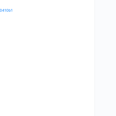
20410b1