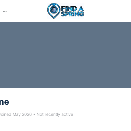
More
options
ine
oined May 2026
•
Not recently active