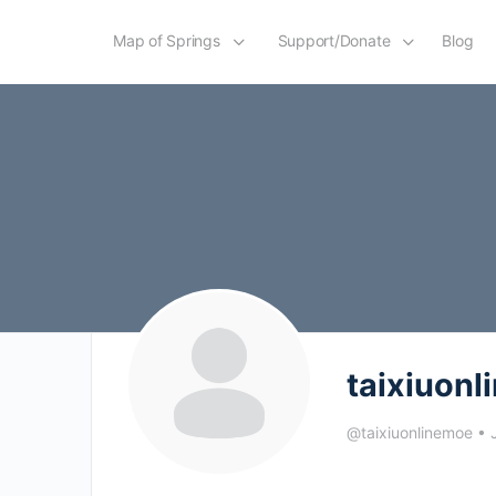
Map of Springs
Support/Donate
Blog
taixiuonl
@taixiuonlinemoe
•
J