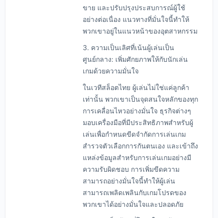
ขาย
และปรับปรุงประสบการณ์ผู้ใช้
อย่างต่อเนื่อง
แนวทางที่มั่นใจนี้ทำให้
พวกเขาอยู่ในแนวหน้าของอุตสาหกรรม
3.
ความเป็นเลิศที่เน้นผู้เล่นเป็น
ศูนย์กลาง
:
เพิ่มศักยภาพให้กับนักเล่น
เกมด้วยความมั่นใจ
ในเวทีสล็อตไทย
ผู้เล่นไม่ใช่แค่ลูกค้า
เท่านั้น
พวกเขาเป็นจุดสนใจหลักของทุก
การเคลื่อนไหวอย่างมั่นใจ
ธุรกิจต่างๆ
มอบเครื่องมือที่มีประสิทธิภาพสำหรับผู้
เล่นเพื่อกำหนดขีดจำกัดการเล่นเกม
สำรวจตัวเลือกการกันตนเอง
และเข้าถึง
แหล่งข้อมูลสำหรับการเล่นเกมอย่างมี
ความรับผิดชอบ
การเพิ่มขีดความ
สามารถอย่างมั่นใจนี้ทำให้ผู้เล่น
สามารถเพลิดเพลินกับเกมโปรดของ
พวกเขาได้อย่างมั่นใจและปลอดภัย