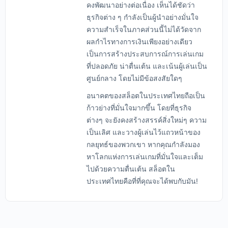
คงพัฒนาอย่างต่อเนื่อง
เห็นได้ชัดว่า
ธุรกิจต่าง
ๆ
กำลังเป็นผู้นำอย่างมั่นใจ
ความสำเร็จในภาคส่วนนี้ไม่ได้วัดจาก
ผลกำไรทางการเงินเพียงอย่างเดียว
เป็นการสร้างประสบการณ์การเล่นเกม
ที่ปลอดภัย
น่าตื่นเต้น
และเน้นผู้เล่นเป็น
ศูนย์กลาง
โดยไม่มีข้อสงสัยใดๆ
อนาคตของสล็อตในประเทศไทยถือเป็น
ก้าวย่างที่มั่นใจมากขึ้น
โดยที่ธุรกิจ
ต่างๆ
จะยังคงสร้างสรรค์สิ่งใหม่ๆ
ความ
เป็นเลิศ
และวางผู้เล่นไว้แถวหน้าของ
กลยุทธ์ของพวกเขา
หากคุณกำลังมอง
หาโลกแห่งการเล่นเกมที่มั่นใจและเต็ม
ไปด้วยความตื่นเต้น
สล็อตใน
ประเทศไทยคือที่ที่คุณจะได้พบกับมัน
!