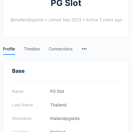
PG Slot
@thailandpgslots
•
Joined Sep 2023
•
Active 2 years ago
Menu
Profile
Timeline
Connections
Items
Base
Name
PG Slot
Last Name
Thailand
Nickname
thailandpgslots
Location
thailand