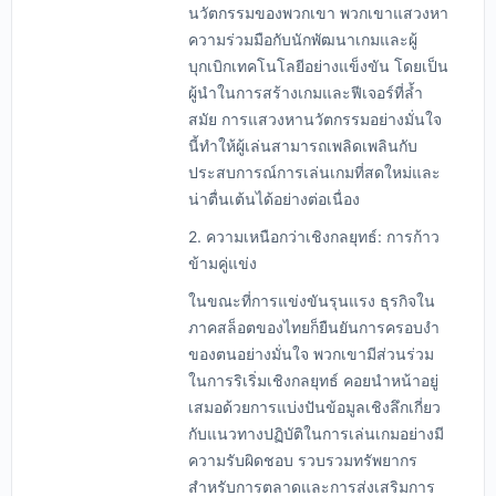
นวัตกรรมของพวกเขา
พวกเขาแสวงหา
ความร่วมมือกับนักพัฒนาเกมและผู้
บุกเบิกเทคโนโลยีอย่างแข็งขัน
โดยเป็น
ผู้นำในการสร้างเกมและฟีเจอร์ที่ล้ำ
สมัย
การแสวงหานวัตกรรมอย่างมั่นใจ
นี้ทำให้ผู้เล่นสามารถเพลิดเพลินกับ
ประสบการณ์การเล่นเกมที่สดใหม่และ
น่าตื่นเต้นได้อย่างต่อเนื่อง
2.
ความเหนือกว่าเชิงกลยุทธ์
:
การก้าว
ข้ามคู่แข่ง
ในขณะที่การแข่งขันรุนแรง
ธุรกิจใน
ภาคสล็อตของไทยก็ยืนยันการครอบงำ
ของตนอย่างมั่นใจ
พวกเขามีส่วนร่วม
ในการริเริ่มเชิงกลยุทธ์
คอยนำหน้าอยู่
เสมอด้วยการแบ่งปันข้อมูลเชิงลึกเกี่ยว
กับแนวทางปฏิบัติในการเล่นเกมอย่างมี
ความรับผิดชอบ
รวบรวมทรัพยากร
สำหรับการตลาดและการส่งเสริมการ