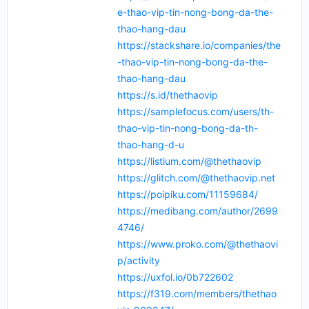
e-thao-vip-tin-nong-bong-da-the-
thao-hang-dau
https://stackshare.io/companies/the
-thao-vip-tin-nong-bong-da-the-
thao-hang-dau
https://s.id/thethaovip
https://samplefocus.com/users/th-
thao-vip-tin-nong-bong-da-th-
thao-hang-d-u
https://listium.com/@thethaovip
https://glitch.com/@thethaovip.net
https://poipiku.com/11159684/
https://medibang.com/author/2699
4746/
https://www.proko.com/@thethaovi
p/activity
https://uxfol.io/0b722602
https://f319.com/members/thethao