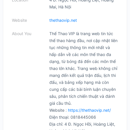
Mai, Hà Nội
Website
thethaovip.net
About You
Thể Thao VIP là trang web tin tức
thể thao hàng đầu, nơi cập nhật liên
tục những thông tin mới nhất và
hấp dẫn về các môn thể thao đa
dạng, từ bóng đá đến các môn thể
thao lớn khác. Trang web không chỉ
mang đến kết quả trận đấu, lịch thi
đấu, và bảng xếp hạng mà còn
cung cấp các bài bình luận chuyên
sâu, phân tích chiến thuật và đánh
giá cầu thủ.
Website :
https://thethaovip.net/
Điện thoại: 0818445066
Địa chỉ: 4 Đ. Ngọc Hồi, Hoàng Liệt,