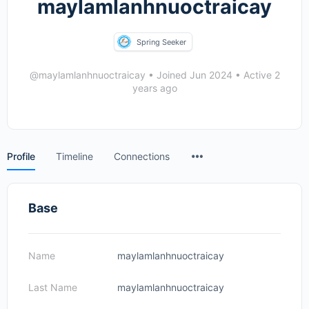
maylamlanhnuoctraicay
Spring Seeker
@maylamlanhnuoctraicay
•
Joined Jun 2024
•
Active 2
years ago
Menu
Profile
Timeline
Connections
Items
Base
Name
maylamlanhnuoctraicay
Last Name
maylamlanhnuoctraicay