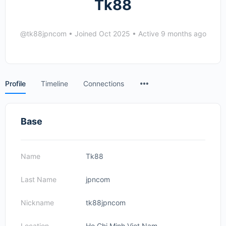
Tk88
@tk88jpncom
•
Joined Oct 2025
•
Active 9 months ago
Menu
Profile
Timeline
Connections
Items
Base
Name
Tk88
Last Name
jpncom
Nickname
tk88jpncom
Location
Ho Chi Minh Viet Nam