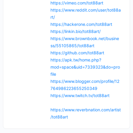
https://vimeo.com/tot88art
https://www.reddit.com/user/tot88a
rt/
https://hackerone.com/tot88art
https://linkin.bio/tot88art/
https://www.brownbook.net/busine
ss/55105865/tot88art
https://github.com/tot88art
https://apk.tw/home.php?
mod=space&uid=7339323&do=pro
file
https://www.blogger.com/profile/12
764986223655250349
https://www.twitch.tv/tot88art
https://www.reverbnation.com/artist
/tot88art