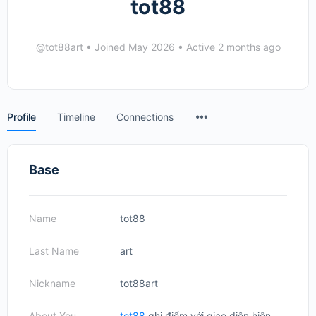
tot88
@tot88art
•
Joined May 2026
•
Active 2 months ago
Menu
Profile
Timeline
Connections
Items
Base
Name
tot88
Last Name
art
Nickname
tot88art
About You
tot88
ghi điểm với giao diện hiện