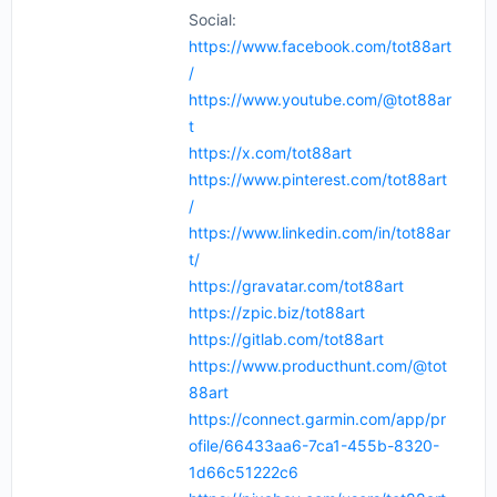
Social:
https://www.facebook.com/tot88art
/
https://www.youtube.com/@tot88ar
t
https://x.com/tot88art
https://www.pinterest.com/tot88art
/
https://www.linkedin.com/in/tot88ar
t/
https://gravatar.com/tot88art
https://zpic.biz/tot88art
https://gitlab.com/tot88art
https://www.producthunt.com/@tot
88art
https://connect.garmin.com/app/pr
ofile/66433aa6-7ca1-455b-8320-
1d66c51222c6