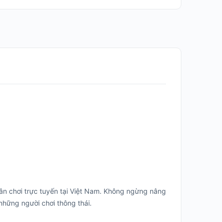
ho sân chơi trực tuyến tại Việt Nam. Không ngừng nâng
những người chơi thông thái.