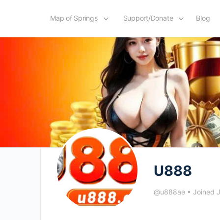
Map of Springs
Support/Donate
Blog
U888
@u888ae
•
Joined 