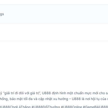
ngs
t lý “giải trí đi đôi với giá trị”, U888 định hình một chuẩn mực mới c
hống, bảo mật tối đa và cập nhật xu hướng – U888 là nơi hội tụ của 
#U888ChơiLàThắng #U888ĐổiThưởng #U888Online #GameBàiU888