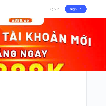
Sign in
Sign up