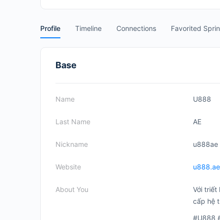
Profile
Timeline
Connections
Favorited Spri
Base
Name
U888
Last Name
AE
Nickname
u888ae
Website
u888.ae
About You
Với triế
cấp hệ t
#U888 