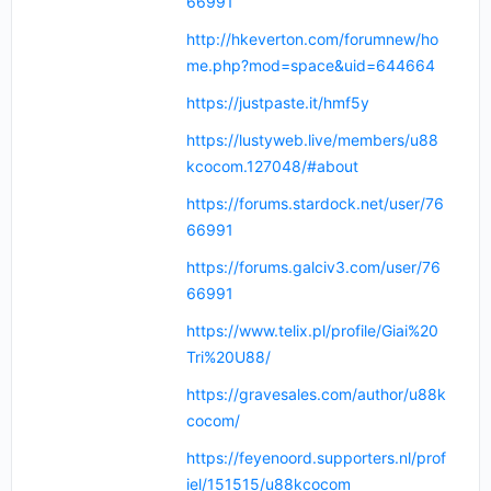
66991
http://hkeverton.com/forumnew/ho
me.php?mod=space&uid=644664
https://justpaste.it/hmf5y
https://lustyweb.live/members/u88
kcocom.127048/#about
https://forums.stardock.net/user/76
66991
https://forums.galciv3.com/user/76
66991
https://www.telix.pl/profile/Giai%20
Tri%20U88/
https://gravesales.com/author/u88k
cocom/
https://feyenoord.supporters.nl/prof
iel/151515/u88kcocom