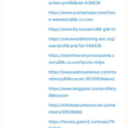
action=profile&uid=636636
https://www.scamadviser.com/chec
k-website/u88k.co.com
https://www.8a.nu/user/u88-giai-tri
https://zerosuicidetraining.edc.org/
user/profile.php?id=566426
https://downforeveryoneorjustme.c
om/u88k.co.com?proto=https
https://www.webmastersun.com/me
mbers/u88kcocom.165306/#about
https://www.bloggalot.com/profile/u
88kcocom
https://infiniteabundance.mn.co/me
mbers/39639680
https://forums.galciv2.com/user/76