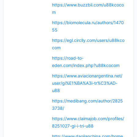
https://www.buzzbii.com/u88kcoco
m
https://biomolecula.ru/authors/1470
55
https://egl.circlly.com/users/u88kco
com
https://road-to-
eden.com/index.php?u88kcocom
https://www.aviacionargentina.net/
user/gi%E1%BA%A3i-tr%C3%AD-
u88
https://medibang.com/author/2825
3738/
https://www.claimajob.com/profiles/
8251027-gi-i-tri-u88
http://www.daojianchina.com/home.