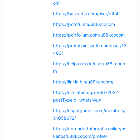
om
https://baskadia.com/user/gth4
https://potofu.me/u88kcocom
https://portfolium.com/u88kcocom
https://protospielsouth.com/user/13
4031
https://help.orrs.de/user/u88kcoco
m
https://linkin.bio/u88kcocom/
https://circleten.org/a/407203?
postTypeId=whatsNew
https://espritgames.com/members/
51058672/
https://aprenderfotografia.online/us
uarios/u88kcocom/profile/