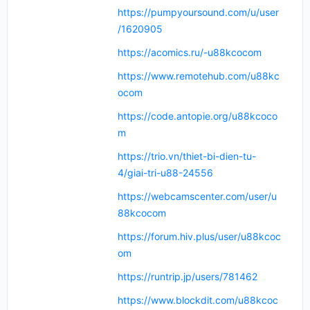
https://pumpyoursound.com/u/user
/1620905
https://acomics.ru/-u88kcocom
https://www.remotehub.com/u88kc
ocom
https://code.antopie.org/u88kcoco
m
https://trio.vn/thiet-bi-dien-tu-
4/giai-tri-u88-24556
https://webcamscenter.com/user/u
88kcocom
https://forum.hiv.plus/user/u88kcoc
om
https://runtrip.jp/users/781462
https://www.blockdit.com/u88kcoc