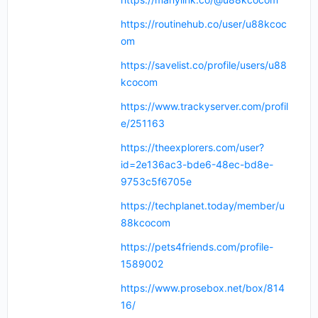
https://routinehub.co/user/u88kcoc
om
https://savelist.co/profile/users/u88
kcocom
https://www.trackyserver.com/profil
e/251163
https://theexplorers.com/user?
id=2e136ac3-bde6-48ec-bd8e-
9753c5f6705e
https://techplanet.today/member/u
88kcocom
https://pets4friends.com/profile-
1589002
https://www.prosebox.net/box/814
16/