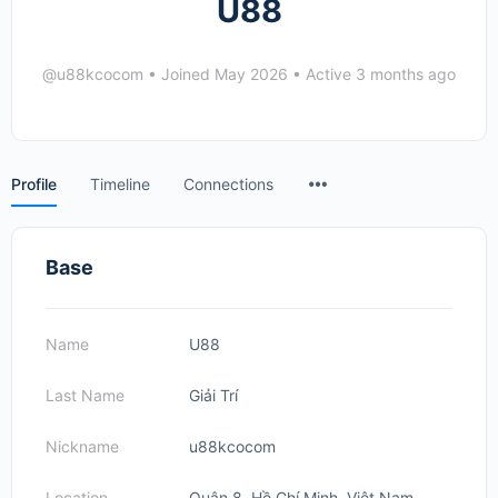
U88
@u88kcocom
•
Joined May 2026
•
Active 3 months ago
Menu
Profile
Timeline
Connections
Items
Base
Name
U88
Last Name
Giải Trí
Nickname
u88kcocom
Location
Quận 8, Hồ Chí Minh, Việt Nam