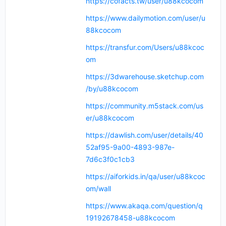
https://cofacts.tw/user/u88kcocom
https://www.dailymotion.com/user/u
88kcocom
https://transfur.com/Users/u88kcoc
om
https://3dwarehouse.sketchup.com
/by/u88kcocom
https://community.m5stack.com/us
er/u88kcocom
https://dawlish.com/user/details/40
52af95-9a00-4893-987e-
7d6c3f0c1cb3
https://aiforkids.in/qa/user/u88kcoc
om/wall
https://www.akaqa.com/question/q
19192678458-u88kcocom