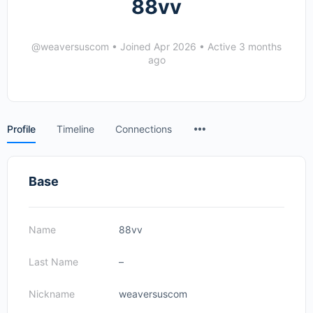
88vv
@weaversuscom
•
Joined Apr 2026
•
Active 3 months
ago
Menu
Profile
Timeline
Connections
Items
Base
Name
88vv
Last Name
–
Nickname
weaversuscom