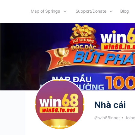
Map of Springs
Support/Donate
Blog
Nhà cái
@win68innet
•
Join