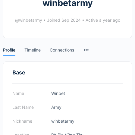
winbetarmy
@winbetarmy
•
Joined Sep 2024
•
Active a year ago
Menu
Profile
Timeline
Connections
Items
Base
Name
Winbet
Last Name
Army
Nickname
winbetarmy
Location
Bà Rịa Vũng Tàu