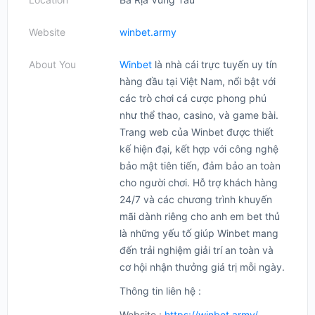
Website
winbet.army
About You
Winbet
là nhà cái trực tuyến uy tín
hàng đầu tại Việt Nam, nổi bật với
các trò chơi cá cược phong phú
như thể thao, casino, và game bài.
Trang web của Winbet được thiết
kế hiện đại, kết hợp với công nghệ
bảo mật tiên tiến, đảm bảo an toàn
cho người chơi. Hỗ trợ khách hàng
24/7 và các chương trình khuyến
mãi dành riêng cho anh em bet thủ
là những yếu tố giúp Winbet mang
đến trải nghiệm giải trí an toàn và
cơ hội nhận thưởng giá trị mỗi ngày.
Thông tin liên hệ :
Website :
https://winbet.army/