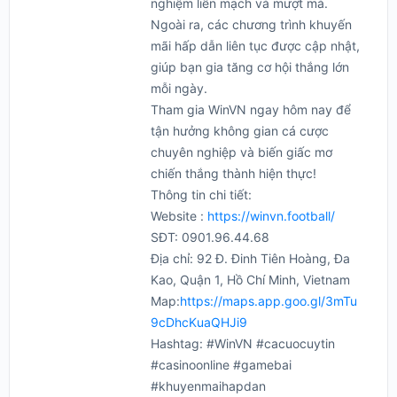
nghiệm liền mạch và mượt mà.
Ngoài ra, các chương trình khuyến
mãi hấp dẫn liên tục được cập nhật,
giúp bạn gia tăng cơ hội thắng lớn
mỗi ngày.
Tham gia WinVN ngay hôm nay để
tận hưởng không gian cá cược
chuyên nghiệp và biến giấc mơ
chiến thắng thành hiện thực!
Thông tin chi tiết:
Website :
https://winvn.football/
SĐT: 0901.96.44.68
Địa chỉ: 92 Đ. Đinh Tiên Hoàng, Đa
Kao, Quận 1, Hồ Chí Minh, Vietnam
Map:
https://maps.app.goo.gl/3mTu
9cDhcKuaQHJi9
Hashtag: #WinVN #cacuocuytin
#casinoonline #gamebai
#khuyenmaihapdan