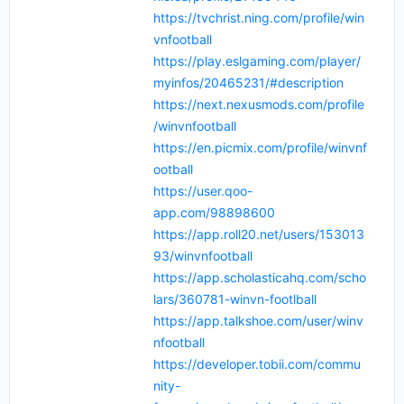
https://tvchrist.ning.com/profile/win
vnfootball
https://play.eslgaming.com/player/
myinfos/20465231/#description
https://next.nexusmods.com/profile
/winvnfootball
https://en.picmix.com/profile/winvnf
ootball
https://user.qoo-
app.com/98898600
https://app.roll20.net/users/153013
93/winvnfootball
https://app.scholasticahq.com/scho
lars/360781-winvn-footlball
https://app.talkshoe.com/user/winv
nfootball
https://developer.tobii.com/commu
nity-