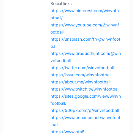
Social link :
https://www.pinterest.com/winvnfo
otball/
https://www.youtube.com/@winvnf
ootball
https://unsplash.com/fr/@winvnfoot
ball
https://www.producthunt.com/@win
vnfootlball
https://twitter.com/winvnfootball
https://issuu.com/winvnfootball
https://about.me/winvnfootball
https://www.twitch.tv/winvnfootball
https://sites.google.com/view/winvn
football/
https://500px.com/p/winvnfootball
https://www.behance.net/winvnfoot
lball
https://www.gta5-