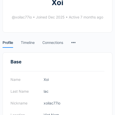
Xoi
@xoilac77io
•
Joined Dec 2025
•
Active 7 months ago
Menu
Profile
Timeline
Connections
Items
Base
Name
Xoi
Last Name
lac
Nickname
xoilac77io
Location
Viet Nam