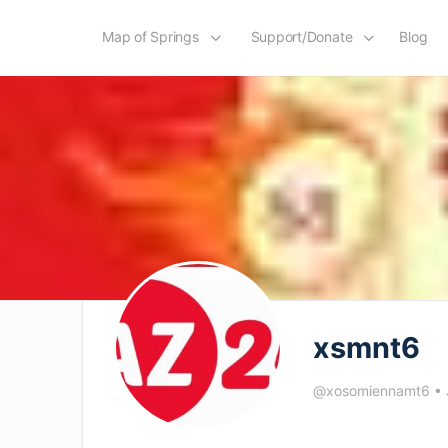
Map of Springs
Support/Donate
Blog
xsmnt6
@xosomiennamt6
•