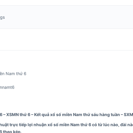
ngs
iền Nam thứ 6
ennamt6
 – XSMN thứ 6 – Kết quả xổ số miền Nam thứ sáu hàng tuần – SXM
uật trực tiếp lợi nhuận xổ số miền Nam thứ 6 có từ lúc nào, đài n
6 theo kép.