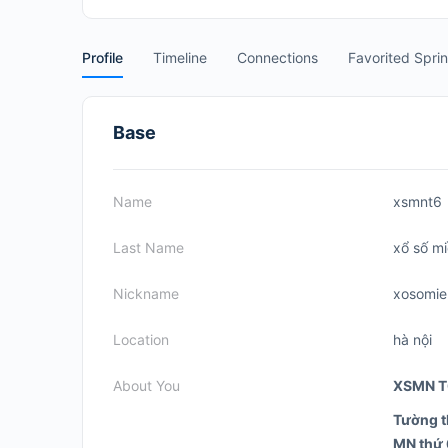
Profile
Timeline
Connections
Favorited Spri
Base
Name
xsmnt6
Last Name
xổ số m
Nickname
xosomi
Location
hà nội
About You
XSMN T6
Tường th
MN thứ 