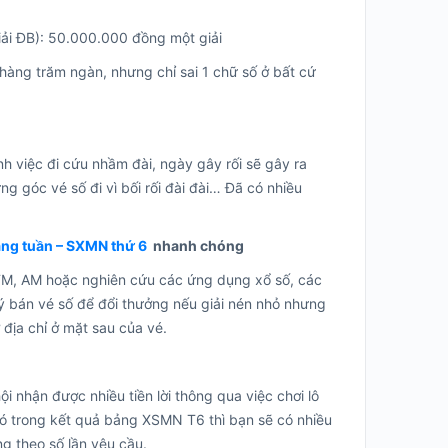
giải ĐB): 50.000.000 đồng một giải
hàng trăm ngàn, nhưng chỉ sai 1 chữ số ở bất cứ
h việc đi cứu nhầm đài, ngày gây rối sẽ gây ra
g góc vé số đi vì bối rối đài đài… Đã có nhiều
àng tuần – SXMN thứ 6
nhanh chóng
 FM, AM hoặc nghiên cứu các ứng dụng xổ số, các
ý bán vé số để đổi thưởng nếu giải nén nhỏ nhưng
 địa chỉ ở mặt sau của vé.
i nhận được nhiều tiền lời thông qua việc chơi lô
có trong kết quả bảng XSMN T6 thì bạn sẽ có nhiều
ởng theo số lần yêu cầu.