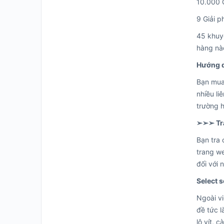
10.000 
9 Giải p
45 khuyế
hàng nào
Hướng d
Bạn mua 
nhiều li
trường h
➢➢➢ Tr
Bạn tra 
trang we
đối với 
Select 
Ngoài vi
đề tức 
lô vít, 