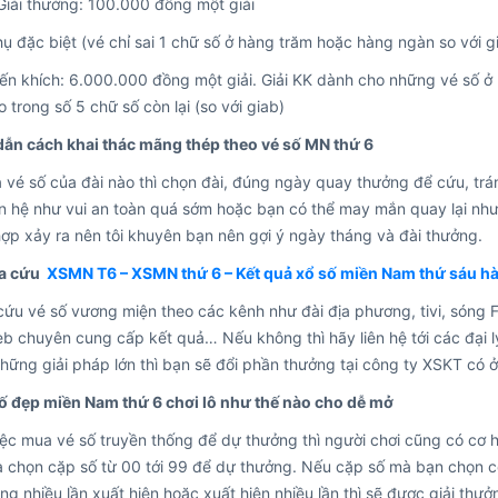
Giải thưởng: 100.000 đồng một giải
hụ đặc biệt (vé chỉ sai 1 chữ số ở hàng trăm hoặc hàng ngàn so với 
n khích: 6.000.000 đồng một giải. Giải KK dành cho những vé số ở 
 trong số 5 chữ số còn lại (so với giab)
ẫn cách khai thác mãng thép theo vé số MN thứ 6
vé số của đài nào thì chọn đài, đúng ngày quay thưởng để cứu, trán
ên hệ như vui an toàn quá sớm hoặc bạn có thể may mắn quay lại nhưn
ợp xảy ra nên tôi khuyên bạn nên gợi ý ngày tháng và đài thưởng.
a cứu
XSMN T6 – XSMN thứ 6 – Kết quả xổ số miền Nam thứ sáu h
cứu vé số vương miện theo các kênh như đài địa phương, tivi, sóng
b chuyên cung cấp kết quả… Nếu không thì hãy liên hệ tới các đại l
những giải pháp lớn thì bạn sẽ đổi phần thưởng tại công ty XSKT có ở
số đẹp miền Nam thứ 6 chơi lô như thế nào cho dễ mở
ệc mua vé số truyền thống để dự thưởng thì người chơi cũng có cơ hộ
là chọn cặp số từ 00 tới 99 để dự thưởng. Nếu cặp số mà bạn chọn 
càng nhiều lần xuất hiện hoặc xuất hiện nhiều lần thì sẽ được giải thư