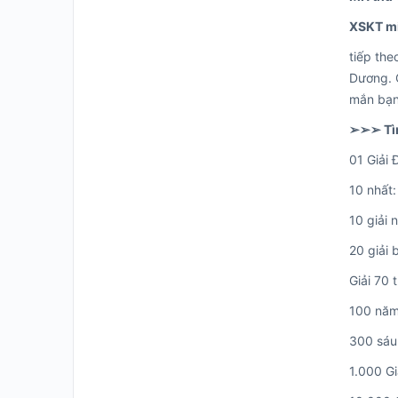
XSKT mi
tiếp the
Dương. Q
mắn bạn
➢➢➢ Tì
01 Giải 
10 nhất
10 giải 
20 giải 
Giải 70 
100 năm
300 sáu
1.000 G