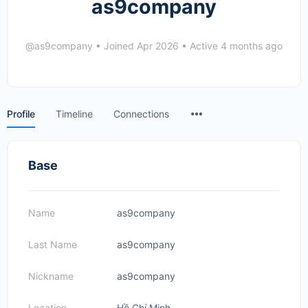
as9company
@as9company
•
Joined Apr 2026
•
Active 4 months ago
Menu
Profile
Timeline
Connections
Items
Base
Name
as9company
Last Name
as9company
Nickname
as9company
Location
Hồ Chí Minh