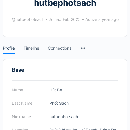
hutbephotsach
@hutbephotsach
•
Joined Feb 2025
•
Active a year ago
Menu
Profile
Timeline
Connections
Items
Base
Name
Hút Bể
Last Name
Phốt Sạch
Nickname
hutbephotsach
Location
26/68 Nguyễn Chí Thanh, Đống Đa,