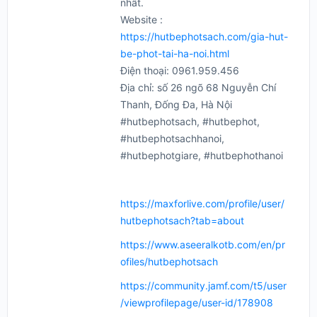
nhất.
Website :
https://hutbephotsach.com/gia-hut-
be-phot-tai-ha-noi.html
Điện thoại: 0961.959.456
Địa chỉ: số 26 ngõ 68 Nguyễn Chí
Thanh, Đống Đa, Hà Nội
#hutbephotsach, #hutbephot,
#hutbephotsachhanoi,
#hutbephotgiare, #hutbephothanoi
https://maxforlive.com/profile/user/
hutbephotsach?tab=about
https://www.aseeralkotb.com/en/pr
ofiles/hutbephotsach
https://community.jamf.com/t5/user
/viewprofilepage/user-id/178908