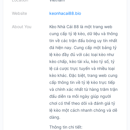
Website
keonhacai88.bio
About You
Kèo Nhà Cái 88 là một trang web
cung cấp tỷ lệ kèo, dữ liệu và thông
tin về các trận đấu bóng uy tín nhất
đá hiện nay. Cung cấp một bảng tỷ
lệ kèo đầy đủ với các loại kèo như
kèo chấp, kèo tài xỉu, kèo tỷ số, tỷ
lệ cá cược trực tuyến và nhiều loại
kèo khác. Đặc biệt, trang web cung
cấp thông tin về tỷ lệ kèo trực tiếp
và chính xác nhất từ hàng trăm trận
đấu diễn ra mỗi ngày giúp người
chơi có thể theo dõi và đánh giá tỷ
lệ kèo một cách nhanh chóng và dễ
dàng.
Thông tin chi tiết: