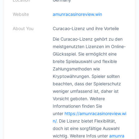
Website
amunracasinoreview.win
About You
Curacao-Lizenz und ihre Vorteile
Die Curacao-Lizenz gehört zu den
meistgenutzten Lizenzen im Online-
Glücksspiel. Sie ermöglicht eine
breite Spielauswahl und flexible
Zahlungsmethoden wie
Kryptowährungen. Spieler sollten
beachten, dass der Spielerschutz
weniger umfassend ist, daher ist
Vorsicht geboten. Weitere
Informationen finden Sie
unter
https://amunracasinoreview.wi
n/
. Die Lizenz bietet Flexibilität,
doch ist eine sorgfältige Auswahl
wichtig. Weitere Infos unter
amunra